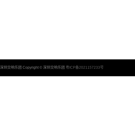
驻团艺术家
深圳室内乐团
深圳交响乐团合唱团
深圳交响乐团童声合唱团
乐团团员
行政架构
合作音乐家
深圳交响乐团 Copyright © 深圳交响乐团
粤ICP备2021157233号