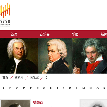
首页
音乐会
乐团
新
首页
资料库
音乐家
D
>
>
>
A
B
C
D
E
F
G
H
I
J
K
L
M
N
O
P
德彪西