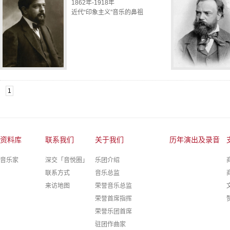
1862年-1918年
近代“印象主义”音乐的鼻祖
1
资料库
联系我们
关于我们
历年演出及录音
音乐家
深交「音悦圈」
乐团介绍
联系方式
音乐总监
来访地图
荣誉音乐总监
荣誉首席指挥
荣誉乐团首席
驻团作曲家