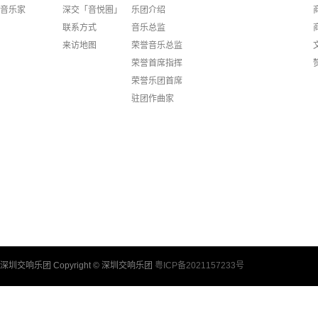
音乐家
深交「音悦圈」
乐团介绍
联系方式
音乐总监
来访地图
荣誉音乐总监
荣誉首席指挥
荣誉乐团首席
驻团作曲家
驻团艺术家
深圳室内乐团
深圳交响乐团合唱团
深圳交响乐团童声合唱团
乐团团员
行政架构
合作音乐家
深圳交响乐团 Copyright © 深圳交响乐团
粤ICP备2021157233号