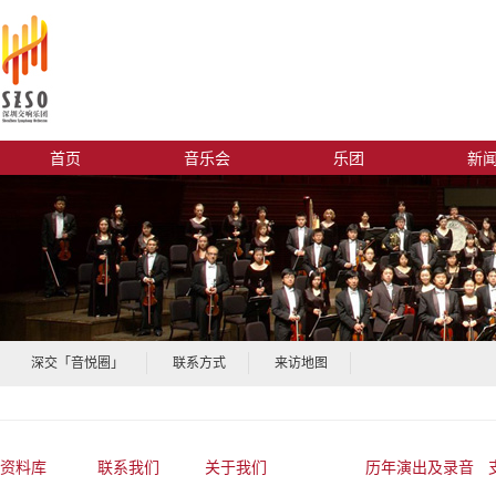
首页
音乐会
乐团
新
深交「音悦圈」
联系方式
来访地图
资料库
联系我们
关于我们
历年演出及录音