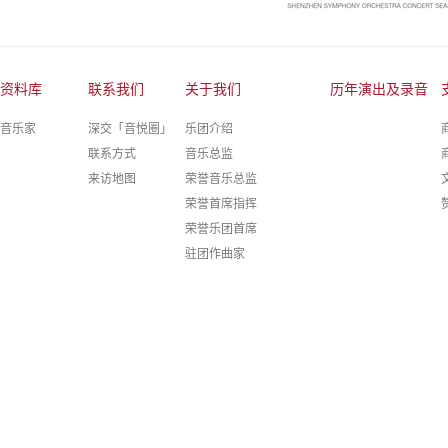
资料库
联系我们
关于我们
历年演出及录音
音乐家
深交「音悦圈」
乐团介绍
联系方式
音乐总监
来访地图
荣誉音乐总监
荣誉首席指挥
荣誉乐团首席
驻团作曲家
驻团艺术家
深圳室内乐团
深圳交响乐团合唱团
深圳交响乐团童声合唱团
乐团团员
行政架构
合作音乐家