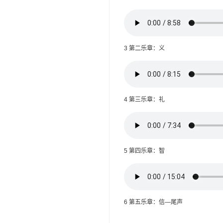
3 第二乐章：义
4 第三乐章：礼
5 第四乐章：智
6 第五乐章：信—尾声