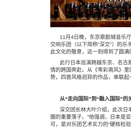
11月4日晚，东京歌剧城音
交响乐团（以下简称
“深交”）的乐
此文化的敬意，这一刻得到了圆满
此行日本巡演跨越东京、名古
情的跨国奔赴。从《粤彩南风》里
势，四首风格迥异的作品，串联起
从
“走向国际”
到
“融入国际”的
深交团长林大叶介绍，此次日
圈的重要
落子。
”他强调，日本是
可，是对乐团艺术实力的“硬核检验