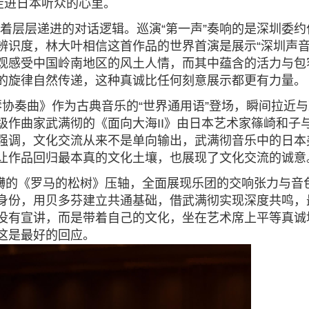
走进日本
听众的心里。
着层层递进的对话逻辑。巡演
“第一声”奏响的是深圳委
辨识度，林大叶相信这首作品的世界首演是
展示
“深圳声
观感受中国岭南地区的风土人情，而其中蕴含的活力与包
的旋律自然传递，这种真诚比任何刻意展示都更有力量。
琴协奏曲》作为古典音乐的“世界通用语”登场，瞬间拉近
级作曲家武满彻的《面向大海II》由日本艺术家篠崎和子
强调，文化交流从来不是单向输出，武满彻音乐中的日本
让作品回归最本真的文化土壤，也展现了文化交流的诚意
礴的《罗马的松树》压轴，全面展现乐团的交响张力与音
身份，用贝多芬建立共通基础，借武满彻实现深度共鸣，
没有宣讲，而是带着自己的文化，坐在艺术席上平等真诚
这是最好的回应
。