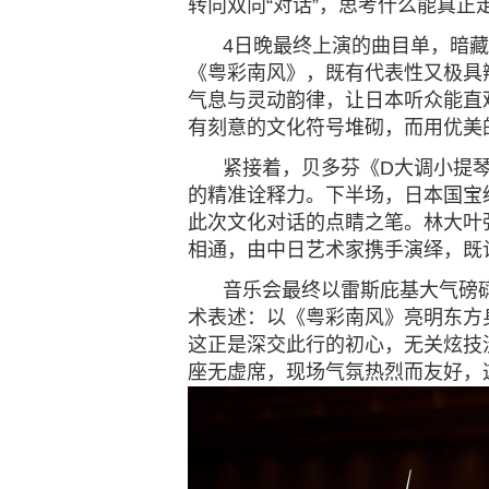
转向双向“对话”，思考什么能真正
4日晚最终上演
的曲目单，暗藏
《粤彩南风》，既有代表性又极具
气息与灵动韵律，让日本
听众能直
有刻意的文化符号堆砌，而用优美
紧接着，贝多芬《
D大调小提
的精准诠释力。下半场，日本国宝
此次文化对话的点睛之笔。林大叶
相通，由中日艺术家携手演绎，既
音乐会最终以雷斯庇基大气磅
术表述：以《粤彩南风》亮明东方
这正是深交此行的初心，无关炫技
座无虚席，
现场
气氛热烈
而友好
，