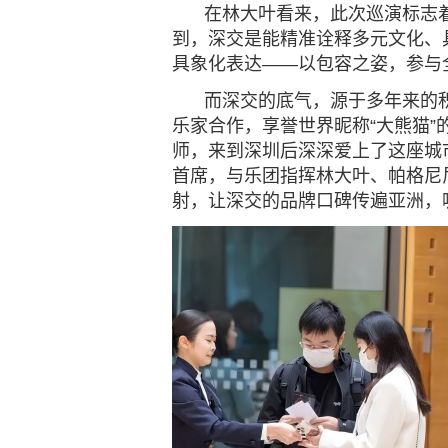
在林大叶看来，此次巡演标志
到，深交是能精准诠释多元文化、
具象化表达
——以包容之姿，参与
而
深交的底气，源于多年来的
乐家合作，享誉世界昵称“大熊猫”
师，来到深圳后深深爱上了这座城
首席，与乐团指挥林大叶、帕格尼
射，让深交的品牌口碑传遍亚洲，