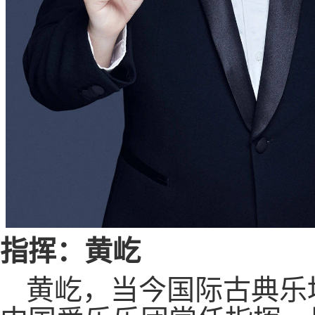
指挥：黄屹
黄屹，当今国际古典乐