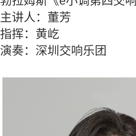
勃拉姆斯《
e小调第四交
主讲人：董芳
指挥：黄屹
演奏：深圳交响乐团