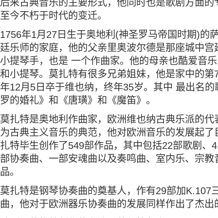
后来古典音乐的主要形式，他同时也是歌剧方面的
至今不朽于时代的变迁。
1756年1月27日生于奥地利(神圣罗马帝国时期)
廷乐师的家庭，他的父亲里奥波尔德是那座城中宫
小提琴手，也是 一个作曲家。他的母亲也酷爱音
和小提琴。莫扎特有很多兄弟姐妹，他是家中的第7个
年12月5日卒于维也纳，终年35岁。其中 最出名
罗的婚礼》和《唐璜》和《魔笛》。
莫扎特是奥地利作曲家，欧洲维也纳古典乐派的代
为古典主义音乐的典范，他对欧洲音乐的发展起了
扎特毕生创作了549部作品，其中包括22部歌剧、4
部协奏曲、一部安魂曲以及奏鸣曲、室内乐、宗教
品。
莫扎特是钢琴协奏曲的奠基人，作有29部加K.107
曲，他对于欧洲器乐协奏曲的发展同样作出了杰出