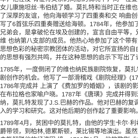
女儿康施坦丝·韦伯结了婚。莫扎特和当时正在维也
了深厚的友谊，他向海顿学习了四重奏和交 响曲
写了6首弦乐四重奏赠送给海顿。1784年，他参加了
兄弟会，是拿破伦在埃及创建的，宣言自由平等，
维 也纳第八支部的成员。他热心地参加了这个带
思想色彩的秘密宗教团体的活动，对它所宣扬的自
的思想有强烈共鸣，并在这种思想的启示下写出了
1785年，一度倒闭了的维也纳民族剧院恢复，莫
剧创作的机会。他写了一部滑稽戏《剧院经理》(17
1786年完成并 上演了《费加罗的婚姻》，该剧的
在布拉格也家喻户晓。1787年《唐璜》完成并得到
纳，莫扎特发现了J.S.巴赫的作品。他对巴赫的复
入的学习和研究。这对他后期的创作起了重要影响
1789年4月，贫困中的莫扎特，由他的学生卡尔·
爵带领，到柏林,德累斯顿，莱比锡等地演出。虽