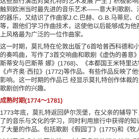
这些旅行演出对莫扎特的艺术发展 产生了积极影
触到欧洲当时最先进的音乐艺术——意大利歌剧、
的器乐，又结识了作曲家J.C.巴赫、G.B.马蒂尼、G
等，跟他们学习作曲技术，这使他以后能够成为他
上风格最为广泛的一位作曲家。
这一时期，莫扎特在伦敦出版了6首哈普西科德和小
的奏鸣曲，写作了3首交响曲和歌剧《虚伪的善意》(1
斯蒂安与巴斯蒂 娜》(1768)、《本都国王米特里达特
《卢齐奥·西拉》(1772)等作品。有些作品反映了他受
影响。这一时期的作品已 经显示莫扎特创作体裁
歌剧创作的兴趣。
成熟时期(1774～1781)
1773年底，莫扎特返回萨尔茨堡，在父亲的辅导
了的音乐与文化的学习，同时利用旅行中获得的知
了大量的作品。包括歌剧《假园丁》(1775)和《牧人王