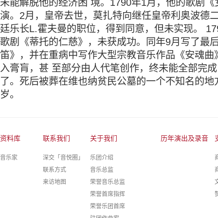
未能解脱他的经济困 境。1790年1月，他的歌剧
演。2月，皇帝去世，莫扎特向继任皇帝利奥波德
廷乐长L.霍夫曼的职位，得到同意，但未实现。 17
歌剧《蒂托的仁慈》，未获成功。同年9月写了最
笛》，并在重病中写作大型宗教音乐作品《安魂曲
入膏肓，甚 至部分由人代笔创作，终未能全部完
了。死后被葬在维也纳贫民公墓的一个不知名的地方
岁。
资料库
联系我们
关于我们
历年演出及录音
音乐家
深交「音悦圈」
乐团介绍
联系方式
音乐总监
来访地图
荣誉音乐总监
荣誉首席指挥
荣誉乐团首席