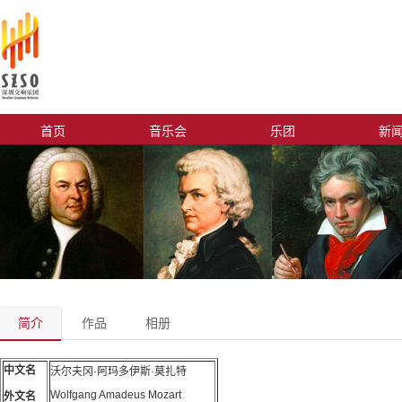
首页
音乐会
乐团
新
简介
作品
相册
中文名
沃尔夫冈·阿玛多伊斯·莫扎特
Wolfgang Amadeus Mozart
外文名