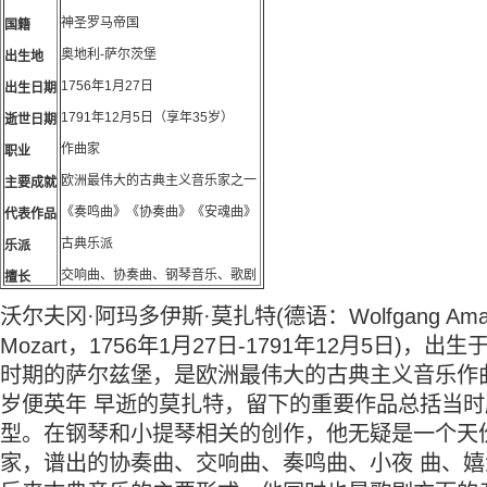
神圣罗马帝国
国籍
奥地利-萨尔茨堡
出生地
1756年1月27日
出生日期
1791年12月5日（享年35岁）
逝世日期
作曲家
职业
欧洲最伟大的古典主义音乐家之一
主要成就
《奏鸣曲》《协奏曲》《安魂曲》
代表作品
古典乐派
乐派
交响曲、协奏曲、钢琴音乐、歌剧
擅长
沃尔夫冈·阿玛多伊斯·莫扎特(德语：Wolfgang Ama
Mozart，1756年1月27日-1791年12月5日)，
时期的萨尔兹堡，是欧洲最伟大的古典主义音乐作曲
岁便英年 早逝的莫扎特，留下的重要作品总括当
型。在钢琴和小提琴相关的创作，他无疑是一个天
家，谱出的协奏曲、交响曲、奏鸣曲、小夜 曲、