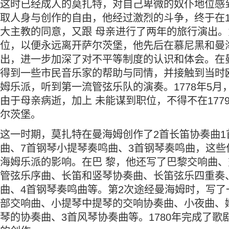
这时已经成人的莫扎特，对自己卑微的奴仆地位感
取人身与创作的自由，他经过激烈的斗争，终于在17
大主教的同意，又跟 母亲进行了两年的旅行演出
位，以便永远离开萨尔茨堡，他先后在慕尼黑和曼
出，进一步加深了对不平等制度的认识和体会。在
得到一些市民音乐家的帮助与同情，并接触到当时
姆乐派，听到第一流管弦乐队的演奏。1778年5月
由于母亲病逝，加上 未能谋到职位，不得不在177
尔茨堡。
这一时期，莫扎特在曼海姆创作了2首长笛协奏曲1
曲、7首钢琴小提琴奏鸣曲、3首钢琴奏鸣曲，这些
海姆乐派的影响。在巴 黎，他还写了巴黎交响曲
管弦乐序曲、长笛和竖琴协奏曲、长笛弦乐四重奏
曲、4首钢琴奏鸣曲等。第2次途经曼海姆时，写了
部交响曲、小提琴中提琴的交响协奏曲、小夜曲、
琴的协奏曲、3首风琴协奏曲等。1780年完成了歌