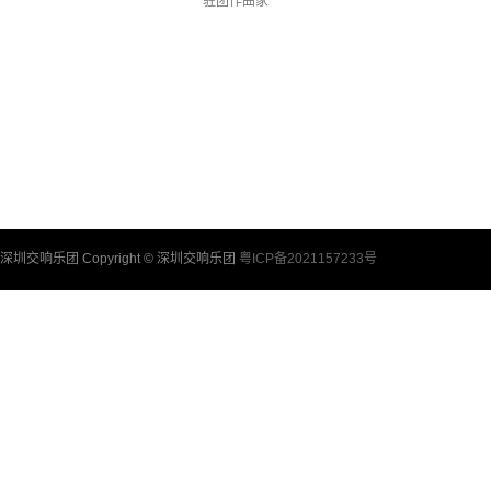
驻团作曲家
驻团艺术家
深圳室内乐团
深圳交响乐团合唱团
深圳交响乐团童声合唱团
乐团团员
行政架构
合作音乐家
深圳交响乐团 Copyright © 深圳交响乐团
粤ICP备2021157233号