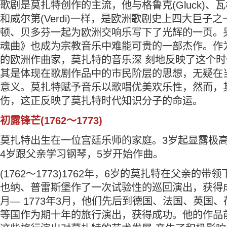
歌剧是莫扎特创作的主流，他与格鲁克(Gluck)、瓦格纳
和威尔第(Verdi)一样，是欧洲歌剧史上四大巨子
顿、贝多芬一起为欧洲交响乐写下了光辉的一页。
魂曲》也成为宗教音乐中难能可贵的一部杰作。作为
的欧洲作曲家，莫扎特的音乐深 刻地反映了这个
其是体现在歌剧作品中的市民阶层的思想，无疑在
意义。莫扎特赋予音乐以歌唱优美欢乐性，然而，
伤，这正反映了莫扎特时代知识分子的命运。
初露锋芒(1762～1773)
莫扎特出生在一位宫廷乐师的家庭。3岁起显露极
4岁跟父亲学习钢琴，5岁开始作曲。
(1762～1773)1762年，6岁的莫扎特在父亲的
也纳、普雷斯堡作了一次试验性的巡回演出，获得成功
月— 1773年3月，他们先后到德国、法国、英国
等国作为期十年的旅行演出，获得成功。他的作品